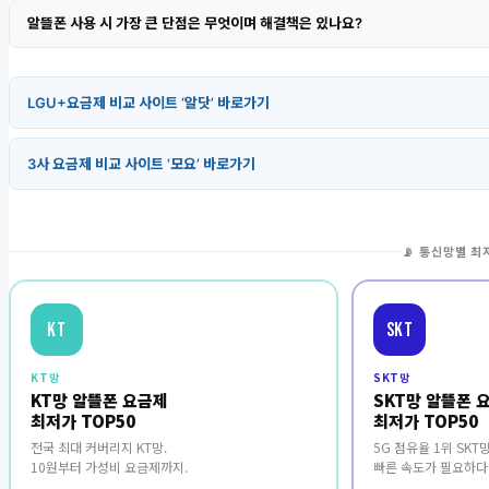
알뜰폰 사용 시 가장 큰 단점은 무엇이며 해결책은 있나요?
LGU+요금제 비교 사이트 ‘알닷’ 바로가기
3사 요금제 비교 사이트 ‘모요’ 바로가기
📡 통신망별 최
KT
SKT
KT망
SKT망
KT망 알뜰폰 요금제
SKT망 알뜰폰 
최저가 TOP50
최저가 TOP50
전국 최대 커버리지 KT망.
5G 점유율 1위 SKT망
10원부터 가성비 요금제까지.
빠른 속도가 필요하다