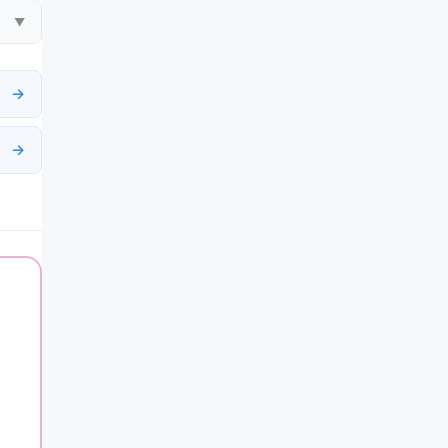
▼
→
→