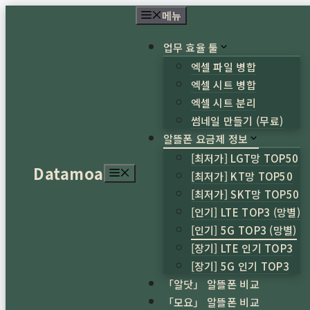
컨
메뉴
텐
업무 효율 툴
츠
로
엑셀 파일 병합
건
엑셀 시트 병합
너
엑셀 시트 분리
뛰
썸네일 만들기 (무료)
기
알뜰폰 요금제 정보
[최저가] LGT망 TOP50
Datamoa
메
[최저가] KT망 TOP50
뉴
[최저가] SKT망 TOP50
[인기] LTE TOP3 (망별)
[인기] 5G TOP3 (망별)
[장기] LTE 인기 TOP3
[장기] 5G 인기 TOP3
「알닷」 알뜰폰 비교
「모요」 알뜰폰 비교