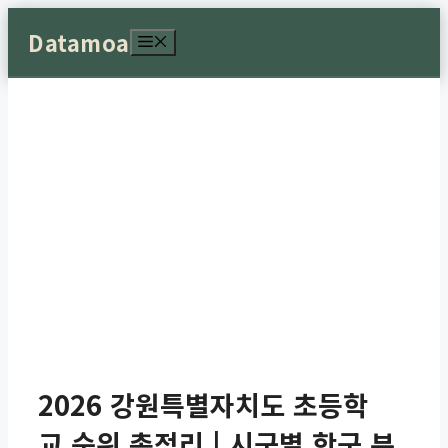
컨
Datamoa
메
텐
뉴
츠
로
건
너
뛰
기
2026 강원특별자치도 초등학
교 순위 총정리 | 시군별 학군 분